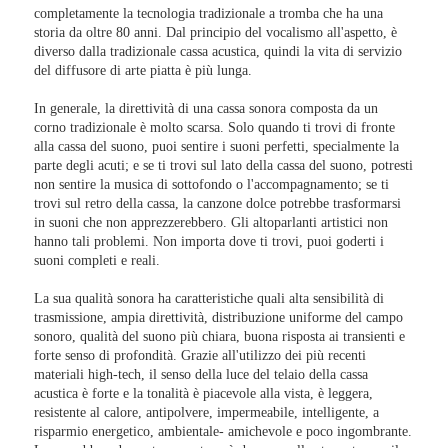
completamente la tecnologia tradizionale a tromba che ha una
storia da oltre 80 anni. Dal principio del vocalismo all'aspetto, è
diverso dalla tradizionale cassa acustica, quindi la vita di servizio
del diffusore di arte piatta è più lunga.
In generale, la direttività di una cassa sonora composta da un
corno tradizionale è molto scarsa. Solo quando ti trovi di fronte
alla cassa del suono, puoi sentire i suoni perfetti, specialmente la
parte degli acuti; e se ti trovi sul lato della cassa del suono, potresti
non sentire la musica di sottofondo o l'accompagnamento; se ti
trovi sul retro della cassa, la canzone dolce potrebbe trasformarsi
in suoni che non apprezzerebbero. Gli altoparlanti artistici non
hanno tali problemi. Non importa dove ti trovi, puoi goderti i
suoni completi e reali.
La sua qualità sonora ha caratteristiche quali alta sensibilità di
trasmissione, ampia direttività, distribuzione uniforme del campo
sonoro, qualità del suono più chiara, buona risposta ai transienti e
forte senso di profondità. Grazie all'utilizzo dei più recenti
materiali high-tech, il senso della luce del telaio della cassa
acustica è forte e la tonalità è piacevole alla vista, è leggera,
resistente al calore, antipolvere, impermeabile, intelligente, a
risparmio energetico, ambientale- amichevole e poco ingombrante.