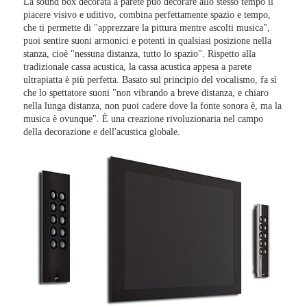
La sound box decorata a parete può decorare allo stesso tempo il
piacere visivo e uditivo, combina perfettamente spazio e tempo,
che ti permette di "apprezzare la pittura mentre ascolti musica",
puoi sentire suoni armonici e potenti in qualsiasi posizione nella
stanza, cioè "nessuna distanza, tutto lo spazio". Rispetto alla
tradizionale cassa acustica, la cassa acustica appesa a parete
ultrapiatta è più perfetta. Basato sul principio del vocalismo, fa sì
che lo spettatore suoni "non vibrando a breve distanza, e chiaro
nella lunga distanza, non puoi cadere dove la fonte sonora è, ma la
musica è ovunque". È una creazione rivoluzionaria nel campo
della decorazione e dell'acustica globale.